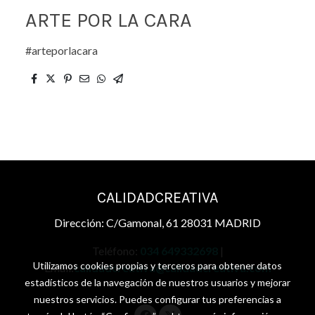
ARTE POR LA CARA
#arteporlacara
CALIDADCREATIVA
Dirección: C/Gamonal, 61 28031 MADRID
Teléfono:
034 649332698
|
Utilizamos cookies propias y terceros para obtener datos
Email:
calidadcreativa@calidadcreativa.com
estadísticos de la navegación de nuestros usuarios y mejorar
nuestros servicios. Puedes configurar tus preferencias a