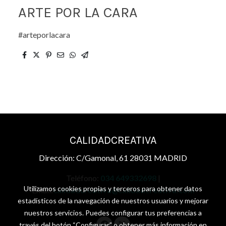
ARTE POR LA CARA
#arteporlacara
CALIDADCREATIVA
Dirección: C/Gamonal, 61 28031 MADRID
Teléfono:
034 649332698
|
Utilizamos cookies propias y terceros para obtener datos
Email:
calidadcreativa@calidadcreativa.com
estadísticos de la navegación de nuestros usuarios y mejorar
nuestros servicios. Puedes configurar tus preferencias a
través del botón “Configurar” o obtener más información en