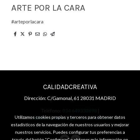
ARTE POR LA CARA
#arteporlacara
CALIDADCREATIVA
Dirección: C/Gamonal, 61 28031 MADRID
Teléfono:
034 649332698
|
Utilizamos cookies propias y terceros para obtener datos
Email:
calidadcreativa@calidadcreativa.com
estadísticos de la navegación de nuestros usuarios y mejorar
nuestros servicios. Puedes configurar tus preferencias a
través del botón “Configurar” o obtener más información en