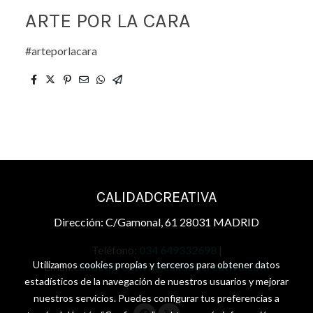
ARTE POR LA CARA
#arteporlacara
CALIDADCREATIVA
Dirección: C/Gamonal, 61 28031 MADRID
Teléfono:
034 649332698
|
Utilizamos cookies propias y terceros para obtener datos
Email:
calidadcreativa@calidadcreativa.com
estadísticos de la navegación de nuestros usuarios y mejorar
nuestros servicios. Puedes configurar tus preferencias a