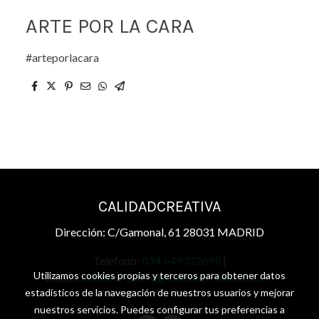
ARTE POR LA CARA
#arteporlacara
CALIDADCREATIVA
Dirección: C/Gamonal, 61 28031 MADRID
Teléfono:
034 649332698
|
Utilizamos cookies propias y terceros para obtener datos
Email:
calidadcreativa@calidadcreativa.com
estadísticos de la navegación de nuestros usuarios y mejorar
nuestros servicios. Puedes configurar tus preferencias a