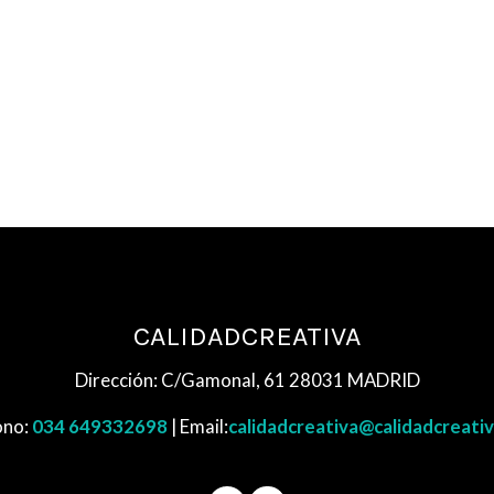
CALIDADCREATIVA
Dirección: C/Gamonal, 61 28031 MADRID
ono:
034 649332698
| Email:
calidadcreativa@calidadcreati