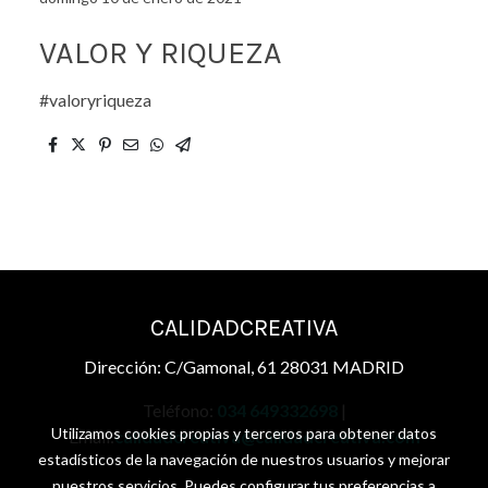
VALOR Y RIQUEZA
#valoryriqueza
CALIDADCREATIVA
Dirección: C/Gamonal, 61 28031 MADRID
Teléfono:
034 649332698
|
Utilizamos cookies propias y terceros para obtener datos
Email:
calidadcreativa@calidadcreativa.com
estadísticos de la navegación de nuestros usuarios y mejorar
nuestros servicios. Puedes configurar tus preferencias a