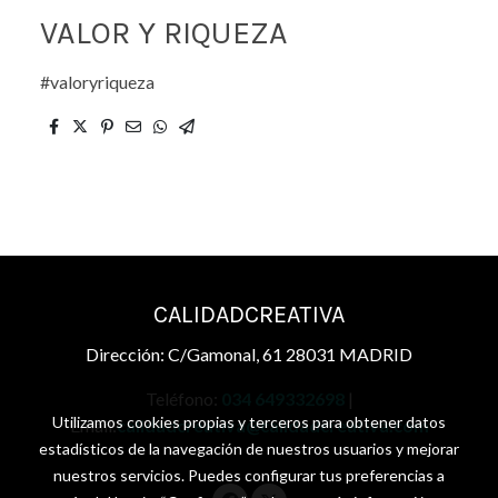
VALOR Y RIQUEZA
#valoryriqueza
CALIDADCREATIVA
Dirección: C/Gamonal, 61 28031 MADRID
Teléfono:
034 649332698
|
Utilizamos cookies propias y terceros para obtener datos
Email:
calidadcreativa@calidadcreativa.com
estadísticos de la navegación de nuestros usuarios y mejorar
nuestros servicios. Puedes configurar tus preferencias a