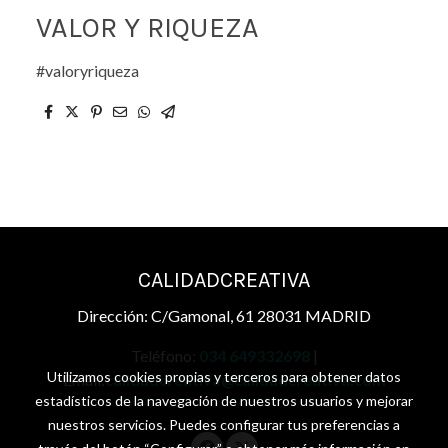
VALOR Y RIQUEZA
#valoryriqueza
CALIDADCREATIVA
Dirección: C/Gamonal, 61 28031 MADRID
Teléfono:
034 649332698
|
Utilizamos cookies propias y terceros para obtener datos
Email:
calidadcreativa@calidadcreativa.com
estadísticos de la navegación de nuestros usuarios y mejorar
nuestros servicios. Puedes configurar tus preferencias a