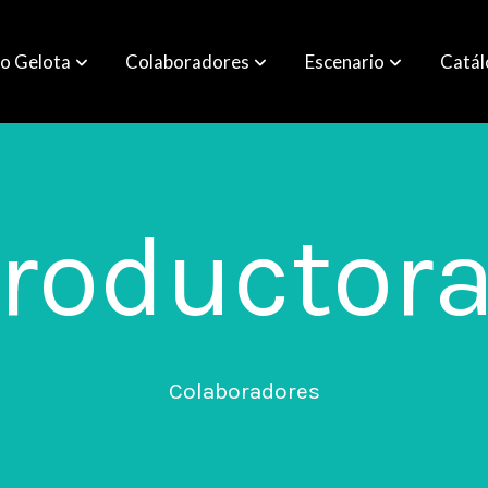
o Gelota
Colaboradores
Escenario
Catá
roductor
Colaboradores