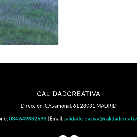
CALIDADCREATIVA
Dirección: C/Gamonal, 61 28031 MADRID
ono:
034 649332698
| Email:
calidadcreativa@calidadcreati