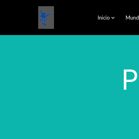
Inicio
Mund
P