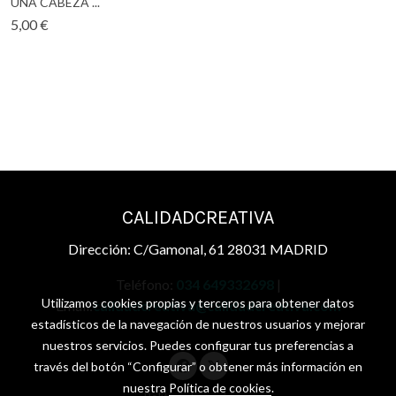
UNA CABEZA ...
5,00 €
CALIDADCREATIVA
Dirección: C/Gamonal, 61 28031 MADRID
Teléfono:
034 649332698
|
Utilizamos cookies propias y terceros para obtener datos
Email:
calidadcreativa@calidadcreativa.com
estadísticos de la navegación de nuestros usuarios y mejorar
nuestros servicios. Puedes configurar tus preferencias a
través del botón “Configurar” o obtener más información en
nuestra
Política de cookies
.